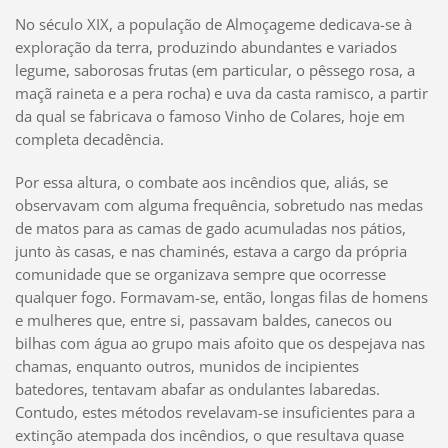
No século XIX, a população de Almoçageme dedicava-se à
exploração da terra, produzindo abundantes e variados
legume, saborosas frutas (em particular, o pêssego rosa, a
maçã raineta e a pera rocha) e uva da casta ramisco, a partir
da qual se fabricava o famoso Vinho de Colares, hoje em
completa decadência.
Por essa altura, o combate aos incêndios que, aliás, se
observavam com alguma frequência, sobretudo nas medas
de matos para as camas de gado acumuladas nos pátios,
junto às casas, e nas chaminés, estava a cargo da própria
comunidade que se organizava sempre que ocorresse
qualquer fogo. Formavam-se, então, longas filas de homens
e mulheres que, entre si, passavam baldes, canecos ou
bilhas com água ao grupo mais afoito que os despejava nas
chamas, enquanto outros, munidos de incipientes
batedores, tentavam abafar as ondulantes labaredas.
Contudo, estes métodos revelavam-se insuficientes para a
extinção atempada dos incêndios, o que resultava quase