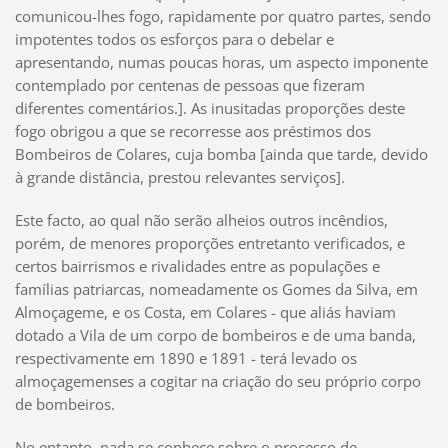
comunicou-lhes fogo, rapidamente por quatro partes, sendo
impotentes todos os esforços para o debelar e
apresentando, numas poucas horas, um aspecto imponente
contemplado por centenas de pessoas que fizeram
diferentes comentários.]. As inusitadas proporções deste
fogo obrigou a que se recorresse aos préstimos dos
Bombeiros de Colares, cuja bomba [ainda que tarde, devido
à grande distância, prestou relevantes serviços].
Este facto, ao qual não serão alheios outros incêndios,
porém, de menores proporções entretanto verificados, e
certos bairrismos e rivalidades entre as populações e
famílias patriarcas, nomeadamente os Gomes da Silva, em
Almoçageme, e os Costa, em Colares - que aliás haviam
dotado a Vila de um corpo de bombeiros e de uma banda,
respectivamente em 1890 e 1891 - terá levado os
almoçagemenses a cogitar na criação do seu próprio corpo
de bombeiros.
No entanto, nada se conhece sobre o processo de