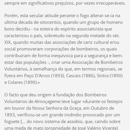
sempre em significativos prejuízos, por vezes irrecuperáveis.
Porém, esta secular atitude perante o fogo alterar-se-ia na
última década de oitocentos, quando um grupo de homens
bons decidiu - na esteira do espírito associativista que
caracterizou o país, sobretudo na segunda metade do séc.
XIX, quando muitas das associações de cariz cultural e/ou
social promoveram corporações de bombeiros, os quais
contribuíram de forma inequívoca para a segurança e bem-
estar das populações -, criar uma Associação de Bombeiros
Voluntários, à semelhança do que, em termos regionais, se
fizera em Paço D'Arcos (1893), Cascais (1886), Sintra (1890)
e Colares (1890).»
O facto que deu origem à fundação dos Bombeiros
Voluntários de Almoçageme teve lugar «durante os festejos
em louvor da Nossa Senhora da Graça, em Outubro de
1893, verificou-se um grande incêndio provocado por um
foguete [... do novo sistema de assobio, que, caindo sobre
uma meda de mato (propriedade de José Valério Vicente)