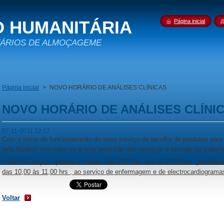
 HUMANITÁRIA
Página inicial
TÁRIOS DE ALMOÇAGEME
Página inicial
>
NOVO HORÁRIO DE ANÁLISES CLÍNICAS
NOVO HORÁRIO DE ANÁLISES CLÍNI
07-11-2011 12:17
Com o início de funcionamento do novo serviço de recolha de produtos para 
pela Medicil, procedeu-se a uma extensão dos serviços e período de trabalh
Assim às
terças, quintas e sextas, das 8,00 hrs. até às 10,00 hrs, procede-
das 10,00 às 11,00 hrs , ao serviço de enfermagem e de electrocardiograma
Voltar