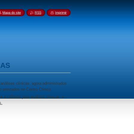
Mapa do site
RSS
Imprimir
CAS
análises clínicas, agora administrados
o prestados no Centro Clínico.
se à colheita para análises clínicas,
e
s.