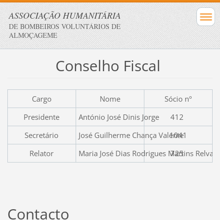
ASSOCIAÇÃO HUMANITÁRIA
DE BOMBEIROS VOLUNTÁRIOS DE
ALMOÇAGEME
Conselho Fiscal
Cargo
Nome
Sócio nº
Presidente
António José Dinis Jorge
412
Secretário
José Guilherme Chança Valente
1041
Relator
Maria José Dias Rodrigues Martins Relvas
725
Contacto