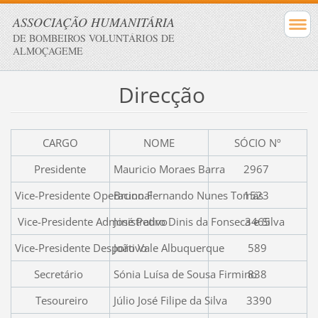
ASSOCIAÇÃO HUMANITÁRIA
DE BOMBEIROS VOLUNTÁRIOS DE
ALMOÇAGEME
Direcção
CARGO
NOME
SÓCIO Nº
Presidente
Mauricio Moraes Barra
2967
Vice-Presidente Operacional
Bruno Fernando Nunes Tomás
1523
Vice-Presidente Administrativo
José Pedro Dinis da Fonseca e Silva
3465
Vice-Presidente Desportivo
João Vale Albuquerque
589
Secretário
Sónia Luísa de Sousa Firmino
838
Tesoureiro
Júlio José Filipe da Silva
3390